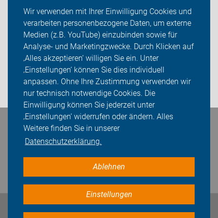
ADFC Amberg-Sulzbach
Wir verwenden mit Ihrer Einwilligung Cookies und
verarbeiten personenbezogene Daten, um externe
Wir für Euch
Medien (z.B. YouTube) einzubinden sowie für
Sei dabei
Analyse- und Marketingzwecke. Durch Klicken auf
‚Alles akzeptieren‘ willigen Sie ein. Unter
Presse
‚Einstellungen‘ können Sie dies individuell
anpassen. Ohne Ihre Zustimmung verwenden wir
Login
nur technisch notwendige Cookies. Die
Einwilligung können Sie jederzeit unter
‚Einstellungen‘ widerrufen oder ändern. Alles
Bleiben Sie in Kontakt
Weitere finden Sie in unserer
Datenschutzerklärung.
Ablehnen
Einstellungen
Impressum
Datenschutz
Cookie-Einstellungen